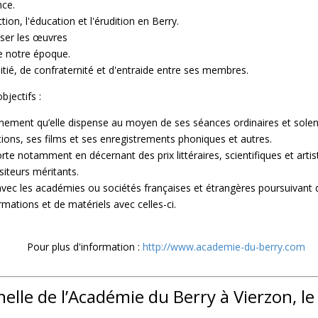
nce.
tion, l'éducation et l'érudition en Berry.
fuser les œuvres
e notre époque.
itié, de confraternité et d'entraide entre ses membres.
bjectifs :
ignement qu’elle dispense au moyen de ses séances ordinaires et solen
tions, ses films et ses enregistrements phoniques et autres.
orte notamment en décernant des prix littéraires, scientifiques et arti
iteurs méritants.
 avec les académies ou sociétés françaises et étrangères poursuivant 
mations et de matériels avec celles-ci.
Pour plus d'information :
http://www.academie-du-berry.com
elle de l’Académie du Berry à Vierzon, l