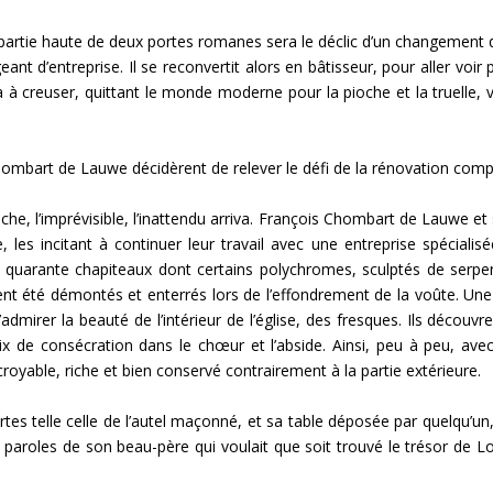
 partie haute de deux portes romanes sera le déclic d’un changement
eant d’entreprise. Il se reconvertit alors en bâtisseur, pour aller voir 
à creuser, quittant le monde moderne pour la pioche et la truelle, v
ombart de Lauwe décidèrent de relever le défi de la rénovation compl
he, l’imprévisible, l’inattendu arriva. François Chombart de Lauwe et
le, les incitant à continuer leur travail avec une entreprise spécial
jour, quarante chapiteaux dont certains polychromes, sculptés de serp
ent été démontés et enterrés lors de l’effondrement de la voûte. Une 
e d’admirer la beauté de l’intérieur de l’église, des fresques. Ils décou
x de consécration dans le chœur et l’abside. Ainsi, peu à peu, avec 
croyable, riche et bien conservé contrairement à la partie extérieure.
es telle celle de l’autel maçonné, et sa table déposée par quelqu’u
paroles de son beau-père qui voulait que soit trouvé le trésor de Lo