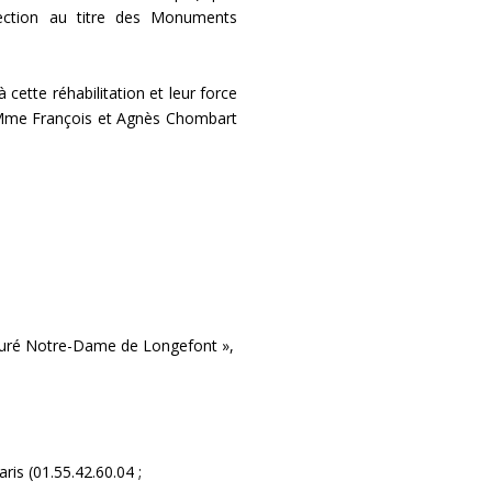
tection au titre des Monuments
cette réhabilitation et leur force
et Mme François et Agnès Chombart
ieuré Notre-Dame de Longefont »,
is (01.55.42.60.04 ;