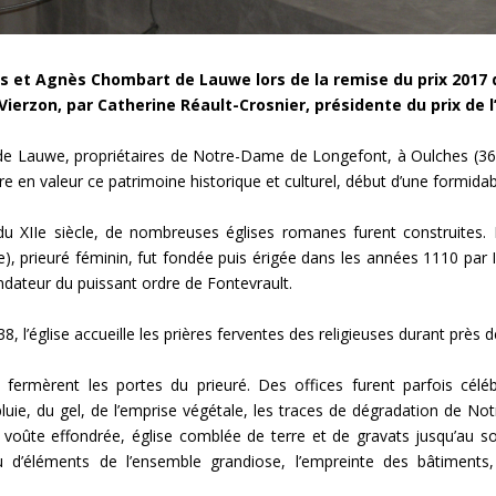
s et Agnès Chombart de Lauwe lors de la remise du prix 2017 d
Vierzon, par Catherine Réault-Crosnier, présidente du prix de 
e Lauwe, propriétaires de Notre-Dame de Longefont, à Oulches (36800
re en valeur ce patrimoine historique et culturel, début d’une formida
t du XIIe siècle, de nombreuses églises romanes furent construites. L
), prieuré féminin, fut fondée puis érigée dans les années 1110 par I
ndateur du puissant ordre de Fontevrault.
38, l’église accueille les prières ferventes des religieuses durant près 
s fermèrent les portes du prieuré. Des offices furent parfois cél
a pluie, du gel, de l’emprise végétale, les traces de dégradation de
: voûte effondrée, église comblée de terre et de gravats jusqu’au 
eu d’éléments de l’ensemble grandiose, l’empreinte des bâtimen