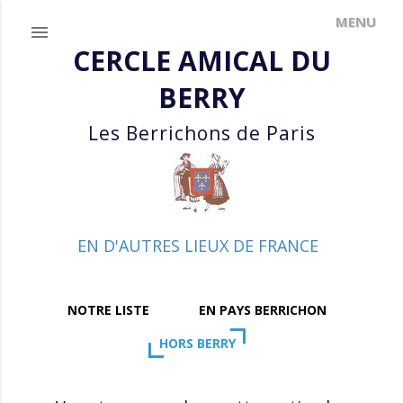
Accéder au contenu principal
CERCLE AMICAL DU
BERRY
Les Berrichons de Paris
EN D'AUTRES LIEUX DE FRANCE
NOTRE LISTE
EN PAYS BERRICHON
HORS BERRY