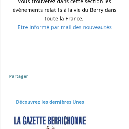
Vous trouverez dans cette section les
événements relatifs à la vie du Berry dans
toute la France.
Etre informé par mail des nouveautés
eeeeeeeeeeeeeeeeeeeeeeeeeeeeeeeeeeeeeeeeeeeeeeee
eeeeeeeeeeeeeeeeeeeeeeeeeeeeeeeeeeeeeeeeeeeeeeee
eeeeeeeeeeeeeeeeeeeeeeeeeeeeeeeeeeeeeeeeeeeeeeee
eeeeeeeeeeeeeeeeeeeeeeeeeeeeeeeeeeeeeee
Partager
Découvrez les dernières Unes