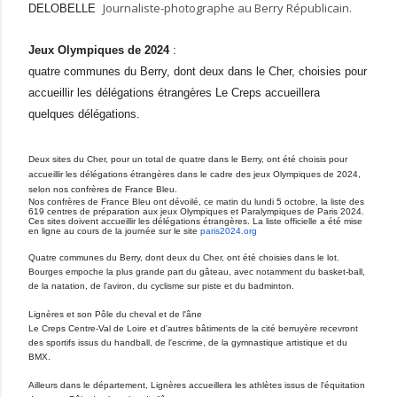
Journaliste-
photographe au Berry Républicain.
DELOBELLE
Jeux Olympiques de 2024
:
quatre communes du Berry, dont deux dans le Cher, choisies pour
accueillir les délégations étrangères Le Creps accueillera
quelques délégations.
Deux sites du Cher, pour un total de quatre dans le Berry, ont été choisis pour
accueillir les délégations étrangères dans le cadre des jeux Olympiques de 2024,
selon nos confrères de France Bleu.
Nos confrères de France Bleu ont dévoilé, ce matin du lundi 5 octobre, la liste des
619 centres de préparation aux jeux Olympiques et Paralympiques de Paris 2024.
Ces sites doivent accueillir les délégations étrangères. La liste officielle a été mise
en ligne au cours de la journée sur le site
paris2024.org
Quatre communes du Berry, dont deux du Cher, ont été choisies dans le lot.
Bourges empoche la plus grande part du gâteau, avec notamment du basket-ball,
de la natation, de l'aviron, du cyclisme sur piste et du badminton.
Lignères et son Pôle du cheval et de l'âne
Le Creps Centre-Val de Loire et d'autres bâtiments de la cité berruyère recevront
des sportifs issus du handball, de l'escrime, de la gymnastique artistique et du
BMX.
Ailleurs dans le département, Lignères accueillera les athlètes issus de l'équitation