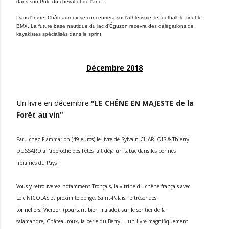
dans son Pôle du cheval et de l'âne.
Dans l'Indre, Châteauroux se concentrera sur l'athlétisme, le football, le tir et le
BMX. La future base nautique du lac d'Éguzon recevra des délégations de
kayakistes spécialisés dans le sprint.
Décembre 2018
Un livre en décembre
"LE CHÊNE EN MAJESTE de la
Forêt au vin"
Paru chez Flammarion (49 euros) le livre de Sylvain CHARLOIS & Thierry
DUSSARD à l'approche des Fêtes fait déjà un tabac dans les bonnes
librairies du Pays !
Vous y retrouverez notamment Tronçais, la vitrine du chêne français avec
Loïc NICOLAS et proximité oblige, Saint-Palais, le trésor des
tonneliers, Vierzon (pourtant bien malade), sur le sentier de la
salamandre, Châteauroux, la perle du Berry ... un livre magnifiquement