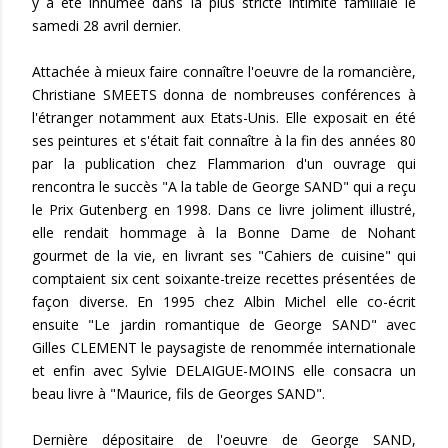
y a été inhumée dans la plus stricte intimité familiale le
samedi 28 avril dernier.
Attachée à mieux faire connaître l'oeuvre de la romancière,
Christiane SMEETS donna de nombreuses conférences à
l'étranger notamment aux Etats-Unis. Elle exposait en été
ses peintures et s'était fait connaître à la fin des années 80
par la publication chez Flammarion d'un ouvrage qui
rencontra le succès "A la table de George SAND" qui a reçu
le Prix Gutenberg en 1998. Dans ce livre joliment illustré,
elle rendait hommage à la Bonne Dame de Nohant
gourmet de la vie, en livrant ses "Cahiers de cuisine" qui
comptaient six cent soixante-treize recettes présentées de
façon diverse. En 1995 chez Albin Michel elle co-écrit
ensuite "Le jardin romantique de George SAND" avec
Gilles CLEMENT le paysagiste de renommée internationale
et enfin avec Sylvie DELAIGUE-MOINS elle consacra un
beau livre à "Maurice, fils de Georges SAND".
Dernière dépositaire de l'oeuvre de George SAND,