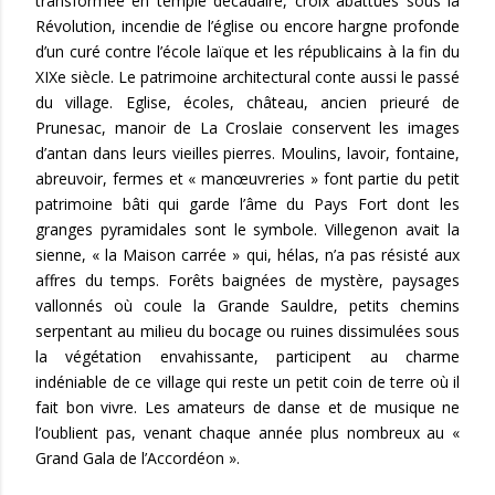
transformée en temple décadaire, croix abattues sous la
Révolution, incendie de l’église ou encore hargne profonde
d’un curé contre l’école laïque et les républicains à la fin du
XIXe siècle. Le patrimoine architectural conte aussi le passé
du village. Eglise, écoles, château, ancien prieuré de
Prunesac, manoir de La Croslaie conservent les images
d’antan dans leurs vieilles pierres. Moulins, lavoir, fontaine,
abreuvoir, fermes et « manœuvreries » font partie du petit
patrimoine bâti qui garde l’âme du Pays Fort dont les
granges pyramidales sont le symbole. Villegenon avait la
sienne, « la Maison carrée » qui, hélas, n’a pas résisté aux
affres du temps. Forêts baignées de mystère, paysages
vallonnés où coule la Grande Sauldre, petits chemins
serpentant au milieu du bocage ou ruines dissimulées sous
la végétation envahissante, participent au charme
indéniable de ce village qui reste un petit coin de terre où il
fait bon vivre. Les amateurs de danse et de musique ne
l’oublient pas, venant chaque année plus nombreux au «
Grand Gala de l’Accordéon ».