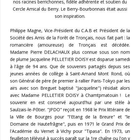
nos racines berrichonnes, fidèle adhérente et soutien du
Cercle Amical du Berry. Le Berry-Bourbonnais était aussi
son inspiration.
Philippe Magne, Vice-Président du C.A.B et Président de la
Société des Amis de la Forêt de Tronçais, nous fait part : la
romancière (amoureuse) de Tronçais est décédée.
Madame Pierre DELACHAUX plus connue sous son nom
de plume Jacqueline PELLETIER DOISY est disparue samedi
à l'âge de 94 ans. Que de souvenirs partagés depuis ses
jeunes années de collège à Saint-Amand Mont Rond, où
son Général de père (le premier à rallier Paris-Tokyo par les
airs avec son Breguet baptisé "Jacqueline") résidait alors
avec Madame PELLETIER DOISY à Chamtpmatouin ! Le
souvenir en est conservé aujourd'hui par une stèle à
Saulzais-le-Pôtier. "JPDO" reçoit en 1968 le Prix littéraire de
la Ville de Bourges pour "l'Etang de la Breure" et "le
Domaine de Hautefrâgne", puis en 1971 le Grand Prix de
l'Académie du Vernet à Vichy pour "Tipasa". En 1973, un
feuilleton télévisé à succès paraît sur la 1re chaîne ou l'on y