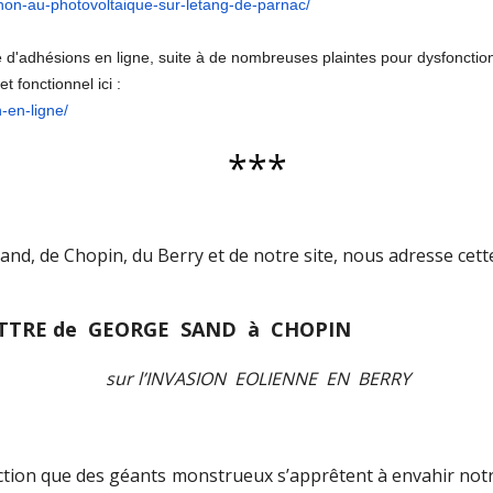
/non-au-
photovoltaique-sur-letang-de-
parnac/
d'adhésions en ligne, suite à de nombreuses plaintes pour dysfonctio
t fonctionnel ici :
-en-ligne/
***
d, de Chopin, du Berry et de notre site, nous adresse cette
TTRE de GEORGE SAND à CHOPIN
sur l’INVASION
EOLIENNE
EN
BERRY
ction que des géants monstrueux s’apprêtent à envahir notr