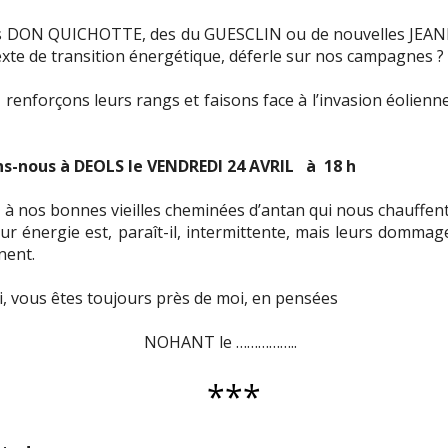
 des DON QUICHOTTE, des du GUESCLIN ou de nouvelles JEANN
exte de transition énergétique, déferle sur nos campagnes ?
, renforçons leurs rangs et faisons face à l’invasion éolienne
s-nous à DEOLS le VENDREDI 24 AVRIL
à
18 h
 à nos bonnes vieilles cheminées d’antan qui nous chauffent
ur énergie est, paraît-il, intermittente, mais leurs domma
nent.
, vous êtes toujours près de moi, en pensées
NOHANT le ……………..
***