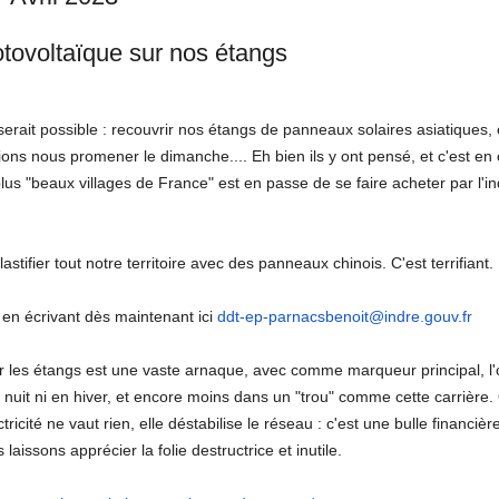
tovoltaïque sur nos étangs
erait possible : recouvrir nos étangs de panneaux solaires asiatiques, 
ons nous promener le dimanche.... Eh bien ils y ont pensé, et c'est en 
lus "beaux villages de France" est en passe de se faire acheter par l'i
lastifier tout notre territoire avec des panneaux chinois. C'est terrifiant.
 en écrivant dès maintenant ici
ddt-ep-parnacsbenoit@indre.
gouv.fr
ur les étangs est une vaste arnaque, avec comme marqueur principal,
nuit ni en hiver, et encore moins dans un "trou" comme cette carrière. 
cité ne vaut rien, elle déstabilise le réseau : c'est une bulle financière
laissons apprécier la folie destructrice et inutile.