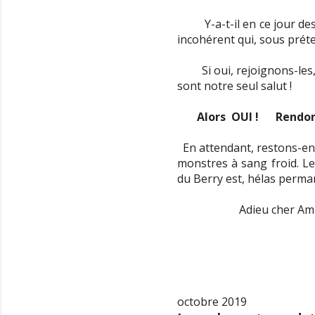
Y-a-t-il en ce jour
incohérent qui, sous prét
Si oui, rejoignons-les
sont notre seul salut !
Alors
OUI !
Rendon
En attendant, restons-en
monstres à sang froid. Le
du Berry est, hélas perma
Adieu cher Ami
octobre 2019