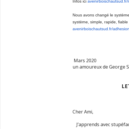
Infos ici
avenirboischautsud.fr
Nous avons changé le système 
système, simple, rapide, fiable e
avenirboischautsud.fr/
adhesion
Mars 2020
un amoureux de George San
LE
Cher Ami,
J’apprends avec stupéfa