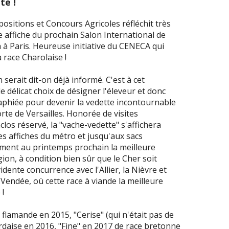
te !
ositions et Concours Agricoles réfléchit très
 affiche du prochain Salon International de
ra à Paris. Heureuse initiative du CENECA qui
 race Charolaise !
serait dit-on déjà informé. C'est à cet
 délicat choix de désigner l'éleveur et donc
aphiée pour devenir la vedette incontournable
rte de Versailles. Honorée de visites
los réservé, la "vache-vedette" s'affichera
les affiches du métro et jusqu'aux sacs
rément au printemps prochain la meilleure
on, à condition bien sûr que le Cher soit
dente concurrence avec l'Allier, la Nièvre et
 Vendée, où cette race à viande la meilleure
 !
flamande en 2015, "Cerise" (qui n'était pas de
aise en 2016, "Fine" en 2017 de race bretonne