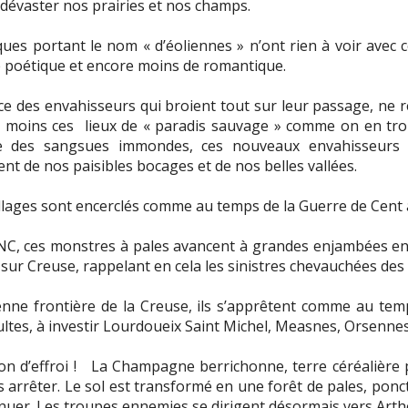
dévaster nos prairies et nos champs.
ques portant le nom « d’éoliennes » n’ont rien à voir avec
de poétique et encore moins de romantique.
race des envahisseurs qui broient tout sur leur passage, ne r
moins ces lieux de « paradis sauvage » comme on en trou
 des sangsues immondes, ces nouveaux envahisseurs s
t de nos paisibles bocages et de nos belles vallées.
villages sont encerclés comme au temps de la Guerre de Cent 
NC, ces monstres à pales avancent à grandes enjambées en 
 sur Creuse, rappelant en cela les sinistres chevauchées des
enne frontière de la Creuse, ils s’apprêtent comme au t
ltes, à investir Lourdoueix Saint Michel, Measnes, Orsenne
n d’effroi !
La Champagne berrichonne, terre céréalière p
 arrêter. Le sol est transformé en une forêt de pales, ponct
uer. Les troupes ennemies se dirigent désormais vers Arthon,