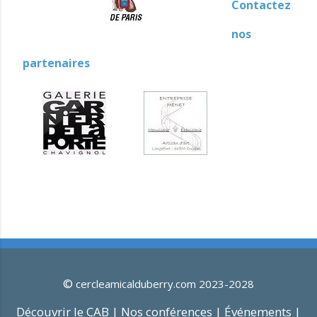
Contactez
nos
partenaires
©
cercleamicalduberry.com 2023-2028
Découvrir le CAB |
Nos conférences |
Événements |