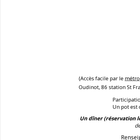
(Accès facile par le
métro
Oudinot, 86 station St Fr
Participati
Un pot est 
Un dîner (réservation l
de
Rensei