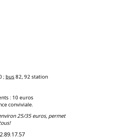
0 ;
bus
82, 92 station
ents : 10 euros
ce conviviale.
environ 25/35 euros, permet
tous!
.89.17.57