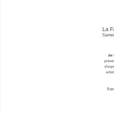
La F
Samedi
de 
prése
d'exp
artis
Expo