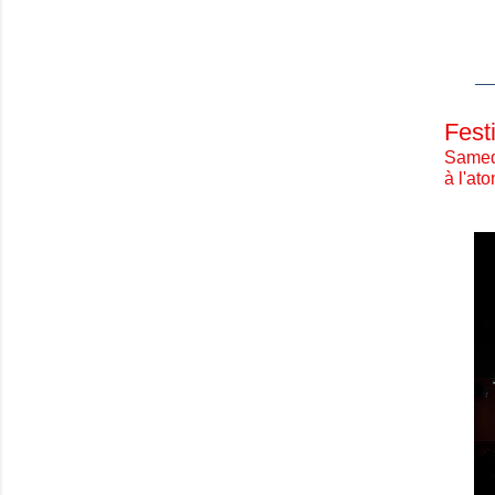
eth
Fest
Samedi
à l'at