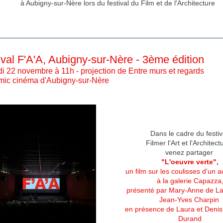
à Aubigny-sur-Nère lors du festival du Film et de l'Architecture
ival F'A'A, Aubigny-sur-Nère - 3ème édition
 22 novembre à 11h - projection de Entre murs et regards
omic cinéma d'Aubigny-sur-Nère
Dans le cadre du festi
Filmer l'Art et l'Architect
venez partager
"L'oeuvre verte",
un film sur les coulisses d'un 
à la galerie Capazza
présenté par Mary-Anne de La
Jean-Yves Charpin
en présence de Laura et Deni
Durand