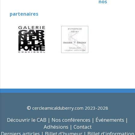
nos
partenaires
©
cercleamicalduberry.com 2023-2028
Découvrir le CAB |
Nos conférences |
Événements |
Adhésions |
Contact
Derniers articles |
Billet d'humeur |
Billet d'information