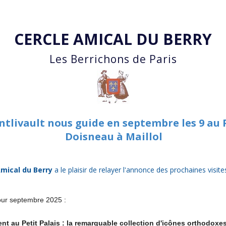
Accéder au contenu principal
CERCLE AMICAL DU BERRY
Les Berrichons de Paris
tlivault nous guide en septembre les 9 au P
Doisneau à Maillol
Amical du Berry
a le plaisir
de relayer l'annonce des prochaines visit
pour septembre 2025 :
ient au Petit Palais : la remarquable collection d'icônes orthodoxes