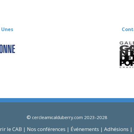
 Unes
Contact
©
cercleamicalduberry.com 2023-2028
ir le CAB |
Nos conférences |
Événements |
Adhésions |