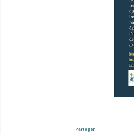
evenement-en-berry
Partager