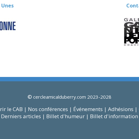
 Unes
Contact
©
cercleamicalduberry.com 2023-2028
ir le CAB |
Nos conférences |
Événements |
Adhésions |
Derniers articles |
Billet d'humeur |
Billet d'information