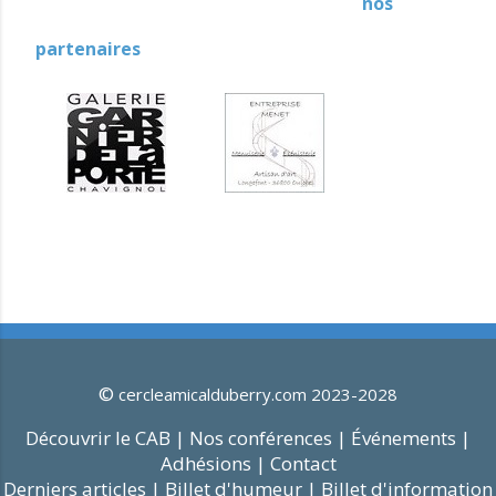
nos
partenaires
©
cercleamicalduberry.com 2023-2028
Découvrir le CAB |
Nos conférences |
Événements |
Adhésions |
Contact
Derniers articles |
Billet d'humeur |
Billet d'information