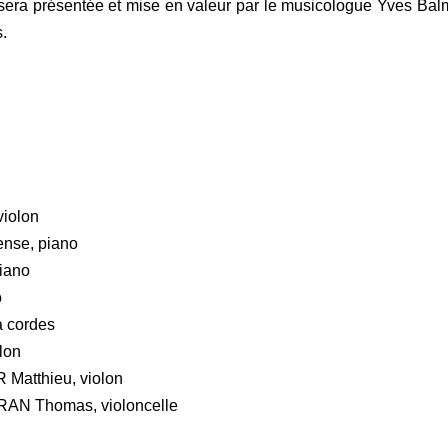
sera présentée
et mise en valeur par le musicologue
Yves Balm
.
iolon
se, piano
iano
o
à cordes
lon
tthieu, violon
AN Thomas, violoncelle