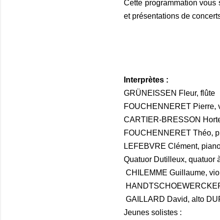
Cette programmation vous 
et présentations de concerts
Interprètes :
GRÜNEISSEN Fleur, flûte
FOUCHENNERET Pierre, v
CARTIER-BRESSON Horten
FOUCHENNERET Théo, p
LEFEBVRE Clément, pian
Quatuor Dutilleux, quatuor 
CHILEMME Guillaume, vio
HANDTSCHOEWERCKER Ma
GAILLARD David, alto
DUR
Jeunes solistes :