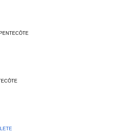
- PENTECÔTE
NTECÔTE
LETE