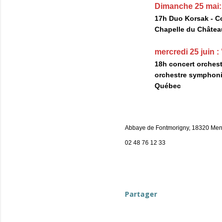
Dimanche 25 mai:
17h Duo Korsak - Co
Chapelle du Château
mercredi 25 juin 
18h concert orchest
orchestre symphoni
Québec
Abbaye de Fontmorigny, 18320 Men
02 48 76 12 33
evenement-en-berry
Partager