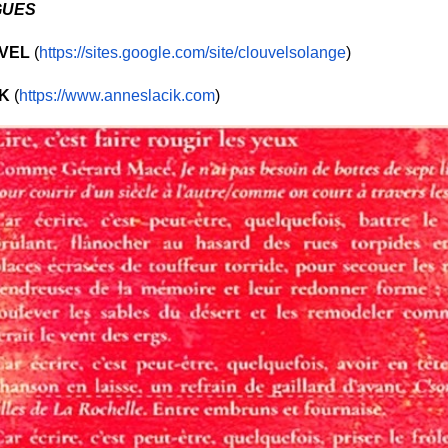
GUES
VEL
(
https://sites.google.
com/site/clouvelsolange
)
K
(
https://www.
anneslacik.com
)