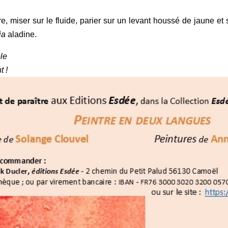
tre, miser sur le fluide, parier sur un levant houssé de jaune 
ia
aladine.
ole
t !