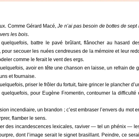
s yeux. Comme Gérard Macé,
Je n’ai pas besoin de bottes de sept 
vers les bois
.
e, quelquefois, battre le pavé brûlant, flânocher au hasard d
e, pour secouer les nuées cendreuses de la mémoire et leur red
deler comme le ferait le vent des ergs.
quelquefois, avoir en tête une chanson en laisse, un refrain de ga
ns et fournaise.
quelquefois, priser le frôler du fortuit, faire grincer le plancher 
e, quelquefois, pour Eugène Fromentin, contourner la difficult
ion incendiaire, un brandon ; c’est embraser l’envers du mot en 
rprer, flamber le sens.
yer des incandescences lexicales, raviver — tel un phénix — le
urpre, dont l’image serait le signet brasillant. Peindre, ce ser