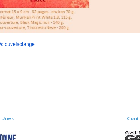
/
clouvelsolange
 Unes
Contact