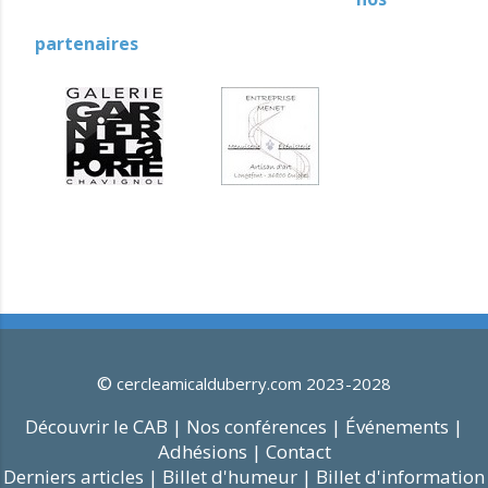
partenaires
©
cercleamicalduberry.com 2023-2028
Découvrir le CAB |
Nos conférences |
Événements |
Adhésions |
Contact
Derniers articles |
Billet d'humeur |
Billet d'information