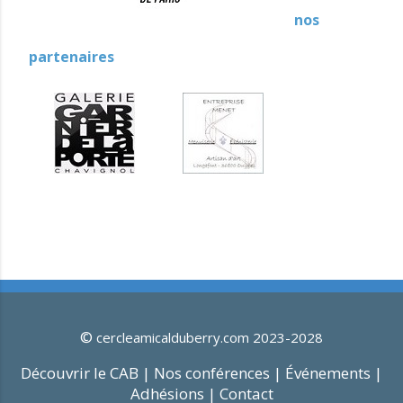
nos
partenaires
©
cercleamicalduberry.com 2023-2028
Découvrir le CAB |
Nos conférences |
Événements |
Adhésions |
Contact