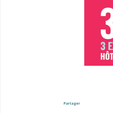
evenement-en-berry
Partager