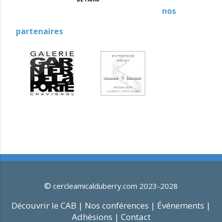
nos
partenaires
©
cercleamicalduberry.com 2023-2028
Découvrir le CAB |
Nos conférences |
Événements |
Adhésions |
Contact