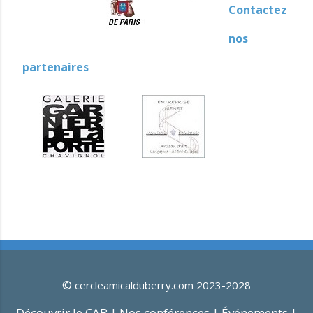
Contactez
nos
partenaires
©
cercleamicalduberry.com 2023-2028
Découvrir le CAB |
Nos conférences |
Événements |