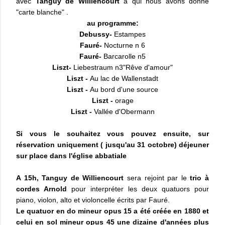
avec
Tanguy de Williencourt
à qui nous avons donné
"carte blanche" .
au programme:
Debussy-
Estampes
Fauré-
Nocturne n 6
Fauré-
Barcarolle n5
Liszt-
Liebestraum
n3"Rêve d'amour"
Liszt -
Au lac de Wallenstadt
Liszt -
Au bord d'une source
Liszt -
orage
Liszt -
Vallée
d'Obermann
Si vous le souhaitez vous pouvez ensuite, sur
réservation uniquement ( jusqu'au 31 octobre) déjeuner
sur place dans l'église abbatiale
A 15h, Tanguy de Williencourt
sera rejoint par le
trio à
cordes Arnold
pour interpréter les deux quatuors pour
piano, violon, alto et violoncelle écrits par Fauré.
Le quatuor en do mineur opus 15 a été créée en 1880 et
celui en sol mineur opus 45 une dizaine d'années plus