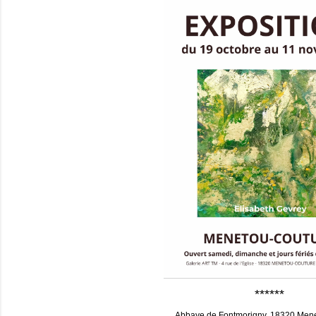
******
Abbaye de Fontmorigny, 18320 Men