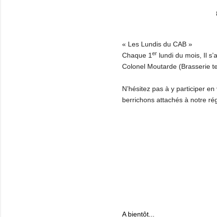
« Les Lundis du CAB »
er
Chaque 1
lundi du mois, Il s’
Colonel Moutarde (Brasserie t
N’hésitez pas à y participer e
berrichons attachés à notre ré
A bientôt...