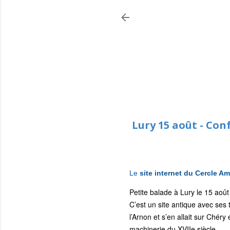
Lury 15 août - Con
Le
site internet du Cercle Am
Petite balade à Lury le 15 aoû
C’est un site antique avec ses 
l’Arnon et s’en allait sur Chér
machinerie du XVIIe siècle.