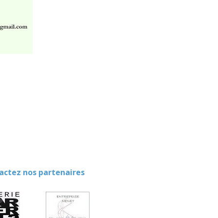
evenement-en-berry
ez nos partenaires