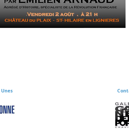
evenement-en-berry
 Unes
Contact