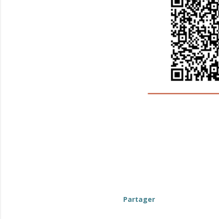
evenement-hors-berry
Partager