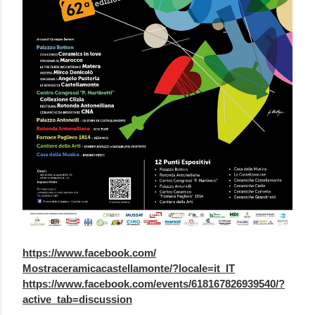
https://www.facebook.com/
Mostraceramicacastellamonte/?
locale=it_IT
https://www.facebook.com/
events/618167826939540/?
active_tab=discussion