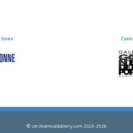
 Unes
Contact
©
cercleamicalduberry.com 2023-2028