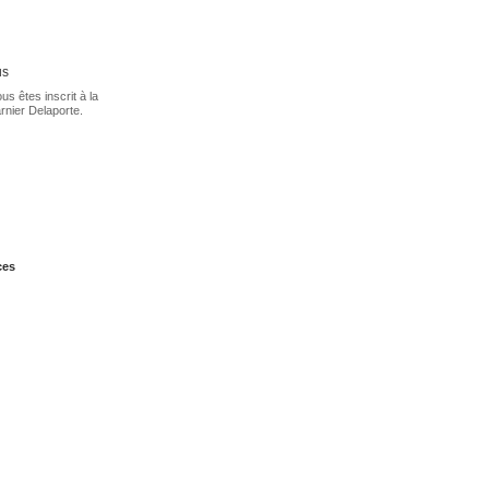
us
s êtes inscrit à la
arnier Delaporte.
ces