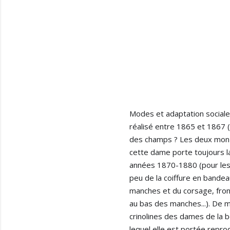
Modes et adaptation sociale..
réalisé entre 1865 et 1867 (
des champs ? Les deux mon cap
cette dame porte toujours la
années 1870-1880 (pour les f
peu de la coiffure en bande
manches et du corsage, fron
au bas des manches...). De mê
crinolines des dames de la b
lequel elle est portée repro