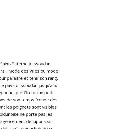
 Saint-Paterne à Issoudun, 
rs... Mode des villes ou mode 
ur paraître et tenir son rang, 
le pays d'Issoudun jusqu'aux 
poque, paraître qu'un petit 
nons de son temps (coupe des 
t les poignets sont visibles 
soldunoise ne porte pas les 
 l'agencement de jupons sur 
élaissé le mouchoir de col 