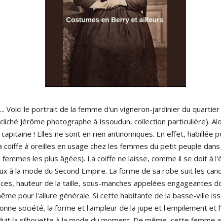
. Voici le portrait de la femme d'un vigneron-jardinier du quartier
cliché Jérôme photographe à Issoudun, collection particulière). Alo
itaine ! Elles ne sont en rien antinomiques. En effet, habillée po
 coiffe à oreilles en usage chez les femmes du petit peuple dans 
emmes les plus âgées). La coiffe ne laisse, comme il se doit à l'é
aux à la mode du Second Empire. La forme de sa robe suit les ca
ces, hauteur de la taille, sous-manches appelées engageantes don
me pour l'allure générale. Si cette habitante de la basse-ville is
onne société, la forme et l'ampleur de la jupe et l'empilement et
duit la silhouette à la mode du moment. De même, cette femme a d