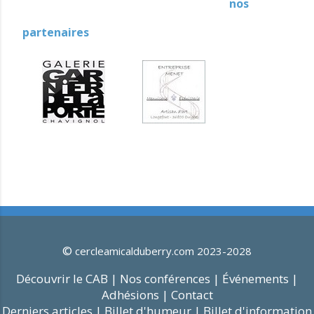
nos
partenaires
©
cercleamicalduberry.com 2023-2028
Découvrir le CAB |
Nos conférences |
Événements |
Adhésions |
Contact
Derniers articles |
Billet d'humeur |
Billet d'information