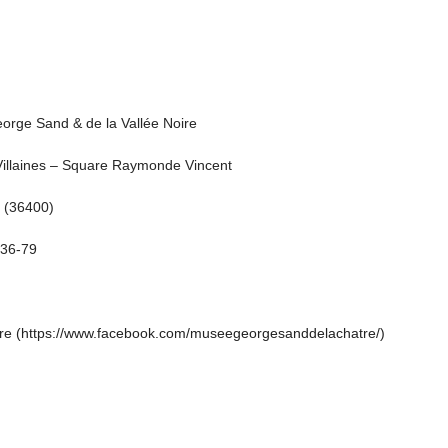
rge Sand & de la Vallée Noire
Villaines – Square Raymonde Vincent
 (36400)
-36-79
re
(https://www.facebook.com/museegeorgesanddelachatre/)