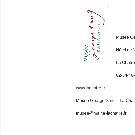
Musée Geo
Hôtel de 
La Châtre
02-54-48
www.lachatre.fr
Musée George Sand - La Chât
musee@mairie-lachatre.fr
(événements-en-Berry)