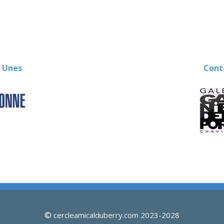
 Unes
Contact
©
cercleamicalduberry.com 2023-2028