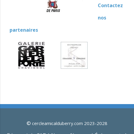
Contactez
nos
partenaires
©
cercleamicalduberry.com 2023-2028