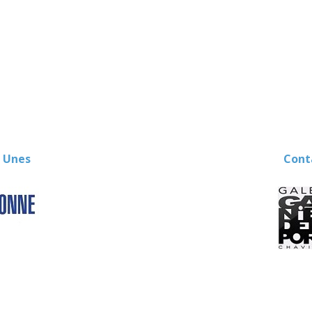
(événements-en-Berry)
 Unes
Contact